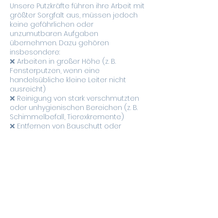
Unsere Putzkräfte führen ihre Arbeit mit
größter Sorgfalt aus, müssen jedoch
keine gefährlichen oder
unzumutbaren Aufgaben
übernehmen. Dazu gehören
insbesondere:
❌ Arbeiten in großer Höhe (z. B.
Fensterputzen, wenn eine
handelsübliche kleine Leiter nicht
ausreicht)
❌ Reinigung von stark verschmutzten
oder unhygienischen Bereichen (z. B.
Schimmelbefall, Tierexkremente)
❌ Entfernen von Bauschutt oder
schweren Gegenständen
❌ Umgang mit gefährlichen
Chemikalien oder Substanzen
Falls eine gebuchte Leistung aus
Sicherheitsgründen nicht durchgeführt
werden kann, wird der Kunde
umgehend informiert.