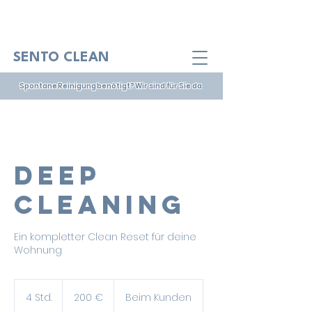
SENTO CLEAN
Spontane Reinigung benötigt? Wir sind für Sie da
Deep
Cleaning
Ein kompletter Clean Reset für deine
Wohnung
200
Euro
4 Std.
4
200 €
Beim Kunden
S